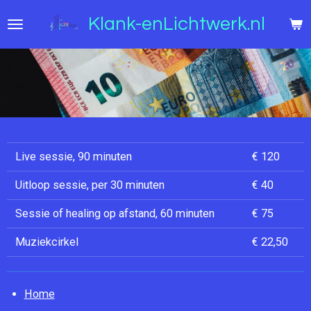
Ga
Klank-enLichtwerk.nl
direct
naar
de
hoofdinhoud
Live sessie, 90 minuten
€ 120
Uitloop sessie, per 30 minuten
€ 40
Sessie of healing op afstand, 60 minuten
€ 75
Muziekcirkel
€ 22,50
Home